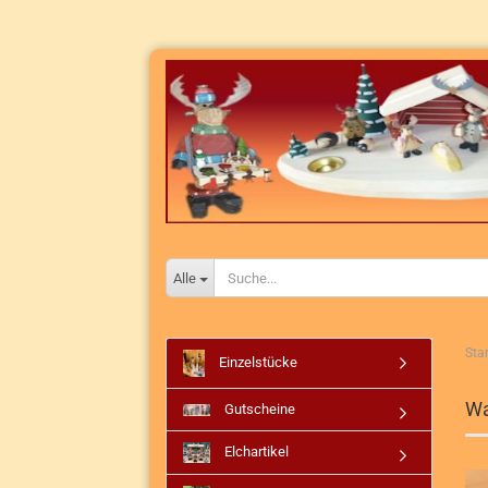
Alle
Star
Einzelstücke
Wa
Gutscheine
Elchartikel