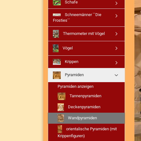
Schafe
Schneemänner ``Die
Frosties´´
Thermometer mit Vögel
Vögel
Krippen
Pyramiden
Pyramiden anzeigen
Tannenpyramiden
Deckenpyramiden
Wandpyramiden
orientalische Pyramiden (mit
Krippenfiguren)