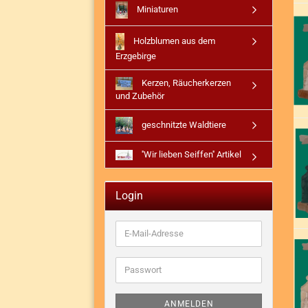
Miniaturen
Holzblumen aus dem
Erzgebirge
Kerzen, Räucherkerzen
und Zubehör
geschnitzte Waldtiere
''Wir lieben Seiffen'' Artikel
Login
E-
Mail-
Adresse
Passwort
ANMELDEN