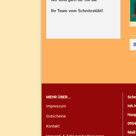
Ihr Team vom Schnitzstübl!

MEHR ÜBER...
Schn
Inh.
Impressum
Haup
Gutscheine
0954
Kontakt
Mail