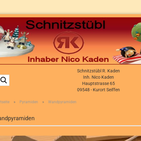
Schnitzstübl R. Kaden
Suche...
Inh. Nico Kaden
Hauptstrasse 65
09548 - Kurort Seiffen
»
»
tseite
Pyramiden
Wandpyramiden
ndpyramiden