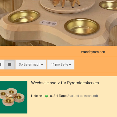
Wandpyramiden
Sortieren nach
pro Seite
Sortieren nach
44 pro Seite
Wechseleinsatz für Pyramidenkerzen
Lieferzeit:
ca. 3-4 Tage
(Ausland abweichend)