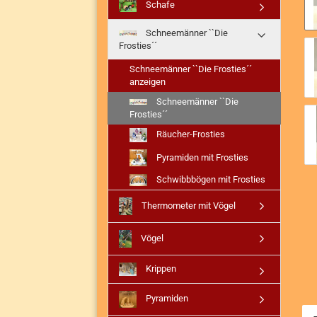
Schafe
Schneemänner ``Die
Frosties´´
Schneemänner ``Die Frosties´´
anzeigen
Schneemänner ``Die
Frosties´´
Räucher-Frosties
Pyramiden mit Frosties
Schwibbbögen mit Frosties
Thermometer mit Vögel
Vögel
Krippen
Pyramiden