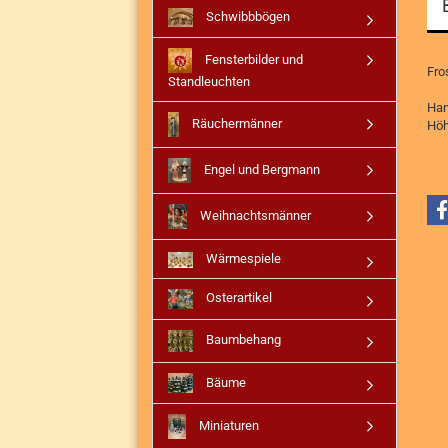
Schwibbbögen
Fensterbilder und
Fro
Standleuchten
Han
Räuchermänner
Höh
Engel und Bergmann
Weihnachtsmänner
Wärmespiele
Osterartikel
Baumbehang
Bäume
Miniaturen