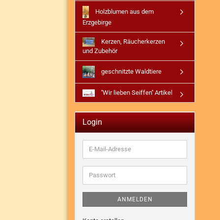
Holzblumen aus dem
Erzgebirge
Kerzen, Räucherkerzen
und Zubehör
geschnitzte Waldtiere
''Wir lieben Seiffen'' Artikel
Login
E-
Mail-
Adresse
Passwort
ANMELDEN