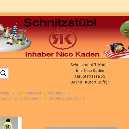
Schnitzstübl R. Kaden
Suche...
Inh. Nico Kaden
Hauptstrasse 65
09548 - Kurort Seiffen
»
»
tseite
Schneemänner ``Die Frosties´´
»
neemänner ``Die Frosties´´
Frostie "Emi & Maddie"