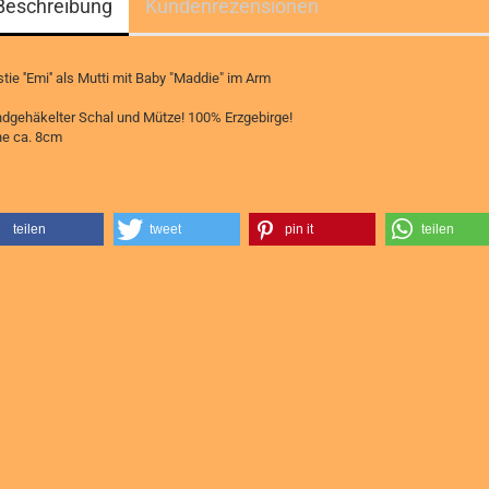
Beschreibung
Kundenrezensionen
stie ''Emi'' als Mutti mit Baby "Maddie" im Arm
dgehäkelter Schal und Mütze! 100% Erzgebirge!
e ca. 8cm
teilen
tweet
pin it
teilen