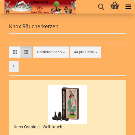
Knox Räucherkerzen
Sortieren nach
pro Seite
Sortieren nach
44 pro Seite
1
Knox Ostalgie - Weihrauch