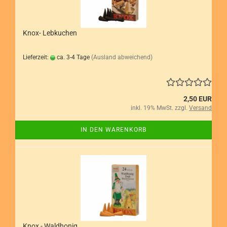
Knox- Lebkuchen
Lieferzeit:
ca. 3-4 Tage
(Ausland abweichend)
2,50 EUR
inkl. 19% MwSt. zzgl.
Versand
IN DEN WARENKORB
Knox - Waldhonig