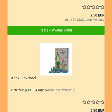
2,50 EUR
inkl. 19% MwSt. zzgl.
Versand
IN DEN WARENKORB
Knox - Lavendel
Lieferzeit:
ca. 3-4 Tage
(Ausland abweichend)
2,50 EUR